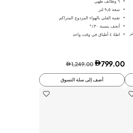
٦ وظائف طهي
سعة ٩٫٥ لتر
تقنية القلي بالهواء المزدوج المتراكم
أنحف بنسبة ٣٠٪*
اطهُ ٤ أطباق في وقت واحد
799.00
1,249.00
أضف إلى سلة التسوق