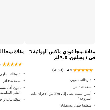
مقلاة نينجا فودي ماكس الهوائية ٦
مقلاة نينجا الهوائية ٤ ف
في ١ بسلتين، ٩.٥ لتر
9
(7669)
4.9
٤ وظائف طهي
٦ وظائف طهي
سعة ٣٫٨ لتر
سعة ٩٫٥ لتر
القلي التقليدية.
أسرع بنسبة تصل إلى ٧٥٪ من الأفران ذات
المروحة*
مقلاة بباب واح
منطقتا طهي مستقلتان