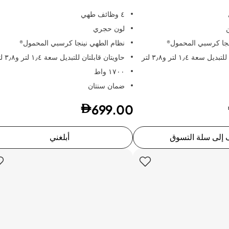
٤ وظائف طهي
لون حجري
نجا كرسبي المحمول®
نظام الطهي نينجا كرسبي المحمول®
 سعة ١٫٤ لتر و٣٫٨ لتر
حاويتان قابلتان للتبديل سعة ١٫٤ لتر و٣٫٨ لتر
١٧٠٠ واط
ضمان سنتان
699.00
إلى سلة التسوق
أبلغني