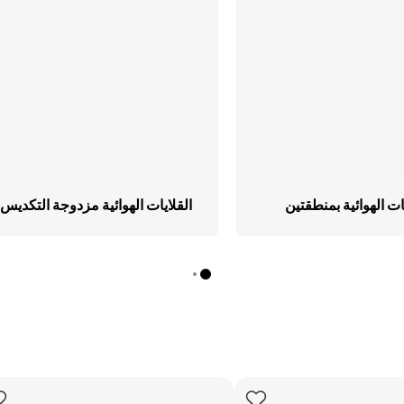
كينات السلاشي
وّق كل أجهزة تحضير
حلويات المجمّدة
ات الهوائية بمنطقتين
القلايات الهوائية مزدوجة التكديس