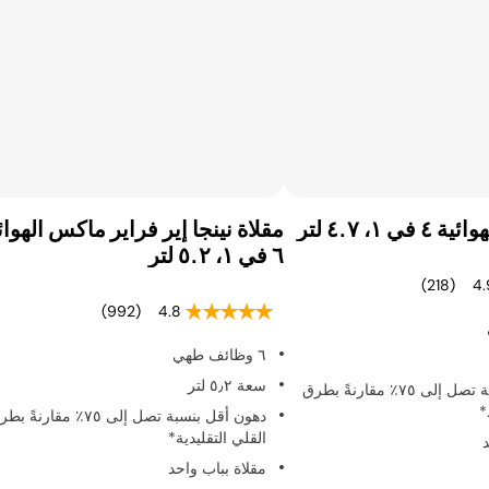
ي ١، ٤.٧ لتر
مقلاة نينجا إير فراير ماكس الهوائ
٦ في ١، ٥.٢ لتر
(218)
4.
(992)
4.8
٦ وظائف طهي
سعة ٥٫٢ لتر
دهون أقل بنسبة تصل إلى ٧٥٪ مقارنةً بطرق
*
دهون أقل بنسبة تصل إلى ٧٥٪ مقارنةً 
القلي التقليدية*
د
مقلاة بباب واحد