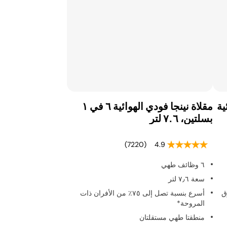
ية
مقلاة نينجا فودي الهوائية ٦ في ١
بسلتين، ٧.٦ لتر
(7220)
4.9
٦ وظائف طهي
سعة ٧٫٦ لتر
بطرق
أسرع بنسبة تصل إلى ٧٥٪ من الأفران ذات
المروحة*
منطقتا طهي مستقلتان