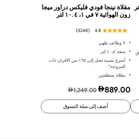
مقلاة نينجا فودي فليكس دراور ميجا
زون الهوائية ٧ في ١، ١٠.٤ لتر
(3246)
4.8
٧ وظائف طهي
سعة ١٠٫٤ لتر
بطرق
أسرع بنسبة تصل إلى ٦٥٪ من الأفران ذات
المروحة*
مقلاة بمنطقتين
889.00
1,249.00
أضف إلى سلة التسوق