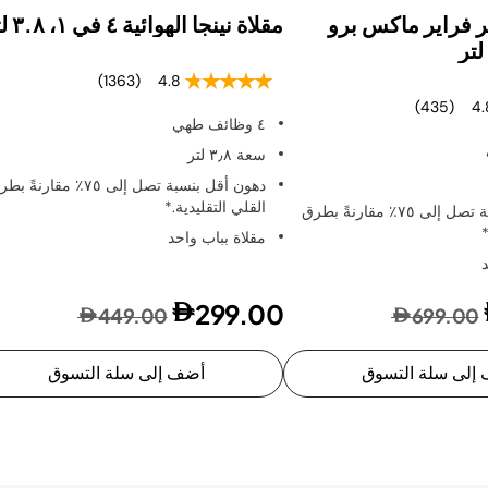
ير فراير ماكس برو
مقلاة نينجا الهوائية ٤ في ١، ٣.٨ لتر
(1363)
4.8
(435)
4.
٤ وظائف طهي
سعة ٣٫٨ لتر
دهون أقل بنسبة تصل إلى ٧٥٪ مقارنةً 
القلي التقليدية.*
دهون أقل بنسبة تصل إلى ٧٥٪ مقارنةً بطرق
*
مقلاة بباب واحد
د
299.00
449.00
699.00
إلى سلة التسوق
أضف إلى سلة التسوق