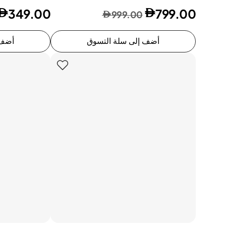
349.00
799.00
999.00
أضف إلى سلة التسوق
أضف 