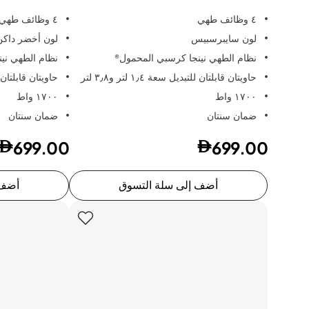
٤ وظائف طهي
٤ وظائف طهي
لون سايبرسبيس
لون أخضر داكن
نظام الطهي نينجا كرسبي المحمول®
نظام الطهي ني
حاويتان قابلتان للتبديل سعة ١٫٤ لتر و٣٫٨ لتر
حاويتان قابلتان للتبديل
١٧٠٠ واط
١٧٠٠ واط
ضمان سنتان
ضمان سنتان
699.00
699.00
أضف إلى سلة التسوق
أضف 