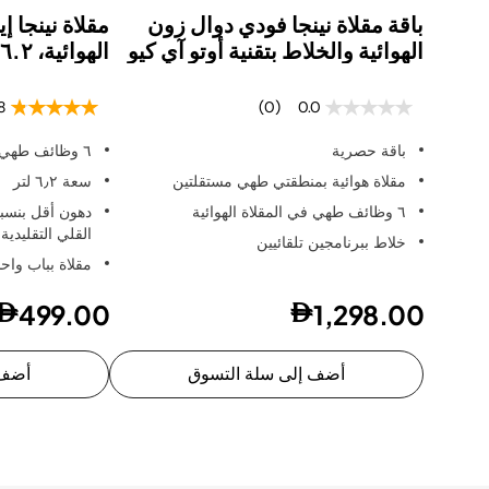
باقة مقلاة نينجا فودي دوال زون
مقلاة نينجا إ
الهوائية والخلاط بتقنية أوتو آي كيو
الهوائية، ٦.٢ لتر
8
(0)
0.0
باقة حصرية
٦ وظائف طهي
مقلاة هوائية بمنطقتي طهي مستقلتين
سعة ٦٫٢ لتر
٦ وظائف طهي في المقلاة الهوائية
القلي التقليدية
خلاط ببرنامجين تلقائيين
مقلاة بباب واح
499.00
1,298.00
أضف إلى سلة التسوق
أضف 