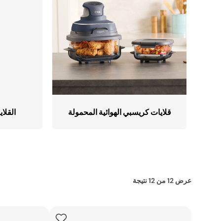
تسوّق كل أجهزة الطهي
وأجهزة تحضير الطعام
ما
المكانس الكهربائية
تسوّق كل منظفات
تس
قلايات كريسبي الهوائية
الأرضيات والسجاد
ال
قلايات كريسبي الهوائية المحمولة
القلاي
عرض
12
من
12
نتيجة