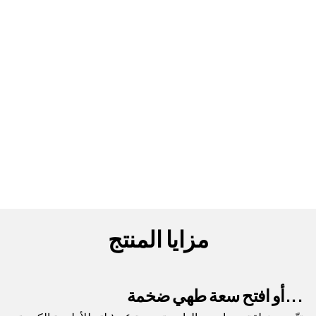
مزايا المنتج
...أو افتح سعة طهي ضخمة