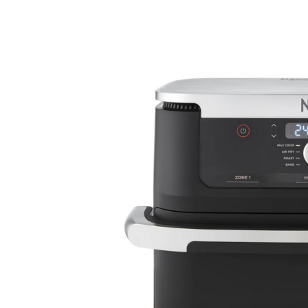
كينات السلاشي
وّق كل أجهزة تحضير
حلويات المجمّدة