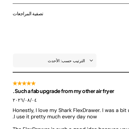
تصفية المراجعات
Such a fab upgrade from my other air fryer.
٠٤‏/٠٨‏/٢٠٢٦
Honestly, I love my Shark FlexDrawer. I was a bit
I use it pretty much every day now.