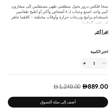
نينجا فلكس درور يحول منطقتي طهي مستقلتين إلى ميغازون
كبير واحد. اصنع وجبات لـ ٨ أشخاص وأكثر أو اطبخ طعامين
شوايات خارجية
باستخدام برامج ودرجات حرارة وأوقات مختلفة - كلاهما جاهز
في نفس الوقت!
أفران خارجية
اقرأ أكثر
+
−
889.00
1,249.00
أضف إلى سلة التسوق