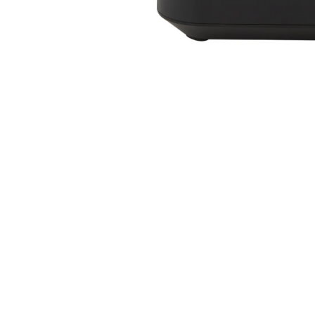
Skip
to
the
beginning
of
the
images
gallery