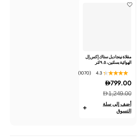
مقلاة نينجا دبل ستاك إكس إل
الهوائية بسلتين، ٩.٥ لتر
(1070)
4.3
799.00
1,249.00
أضف إلى سلة
+
التسوق