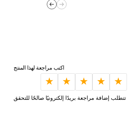
طول السلك:
٨٩ سم
أبعاد المنتج (سم):
٢ سم طول × ٢ سم عرض × ٢
سم ارتفاع
دورة في الدقيقة:
1200 to 2600 rpm
اكتب مراجعة لهذا المنتج
★
★
★
★
★
تتطلب إضافة مراجعة بريدًا إلكترونيًا صالحًا للتحقق