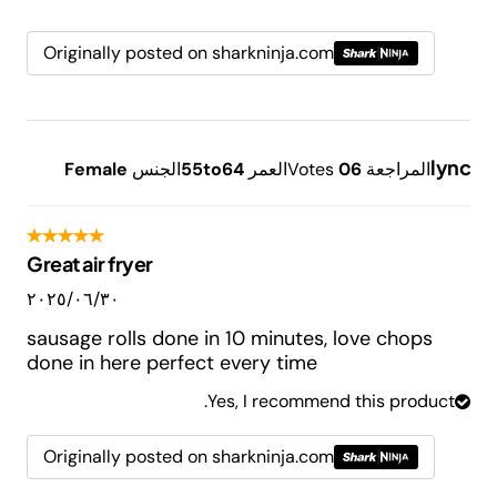
Originally posted on sharkninja.com
lync
المراجعة
6
0
Votes
العمر
55to64
الجنس
Female
Great air fryer
٣٠‏/٠٦‏/٢٠٢٥
sausage rolls done in 10 minutes, love chops
done in here perfect every time
Yes, I recommend this product.
Originally posted on sharkninja.com