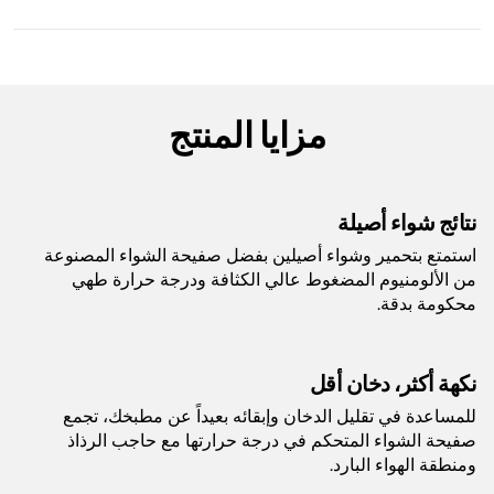
مثالي للستيك والسمك وأسياخ الهالومي والبطاطس المقلية
والمزيد
١ × سلة تحمير بطلاء سيراميك
شحن مجاني. إرجاع خلال 14 يومًا
تقنية الهواء الدوامي توفر حرارة شواء عالية تصل إلى ٢٦٥
١ × وعاء طهي بطلاء سيراميك
درجة مئوية
١ × واقٍ من الرذاذ
القلي بالهواء للحصول على نسخ أقل دهوناً من الأطباق
مزايا المنتج
١ × فرشاة تنظيف مع أداة كشط
المقلية المفضلة
يشوي ويخبز ويجفف أيضاً لطهي متعدد الاستخدامات
يتضمن ضمان سنتين (تطبق الشروط والأحكام)
نتائج شواء أصيلة
† الاختبارات والحسابات مبنية على وقت الطهي الموصى به للنقانق، باستخدام
استمتع بتحمير وشواء أصيلين بفضل صفيحة الشواء المصنوعة
وظيفة القلي بالهواء مقارنة بالأفران التقليدية.
من الألومنيوم المضغوط عالي الكثافة ودرجة حرارة طهي
محكومة بدقة.
الطراز:
AG301ME
نكهة أكثر، دخان أقل
السعة:
وعاء الطهي - 5.7 لتر سلة القلي -
للمساعدة في تقليل الدخان وإبقائه بعيداً عن مطبخك، تجمع
3.8 لتر
صفيحة الشواء المتحكم في درجة حرارتها مع حاجب الرذاذ
ومنطقة الهواء البارد.
الوزن:
١١٫٧ كجم