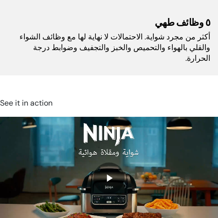
٥ وظائف طهي
اللون:
أسود، فضّي
أكثر من مجرد شواية. الاحتمالات لا نهاية لها مع وظائف الشواء
والقلي بالهواء والتحميص والخبز والتجفيف وضوابط درجة
الضمان:
سنتان
الحرارة.
الباركود:
0622356243605
See it in action
طول السلك:
٩١ سم
أبعاد المنتج (سم):
٢ سم طول × ٢ سم عرض × ٢ سم
ارتفاع
دورة في الدقيقة:
1200 to 2600 rpm