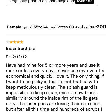
Originally posted on sharkninja.com
sue2011
المراجعة
3
0
Votes
العمر
55to64
الجنس
Female
Indestructible
١٥‏/١١‏/٢٠٢٥
Have had mine for 5 or more years and use it
more or less every day. I never use my oven. Its
economical and quick. I love it. The only thing, if
I want to be picky is that its not that easy to
keep meticulously clean. The splash guard is
impossible to keep clean, mine is now black,
similarly around the inside rim of the lid gets
dirty. The inner pans are losing their non stick,
but after all this time and hundreds of scrubs I