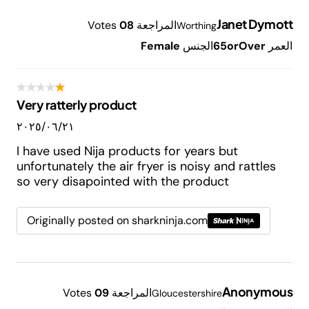
Janet Dymott
المراجعة
8
0
Votes
Worthing
العمر
65orOver
الجنس
Female
Very ratterly product
٢١‏/٠٦‏/٢٠٢٥
I have used Nija products for years but
unfortunately the air fryer is noisy and rattles
so very disapointed with the product
Originally posted on sharkninja.com
Anonymous
المراجعة
9
0
Votes
Gloucestershire