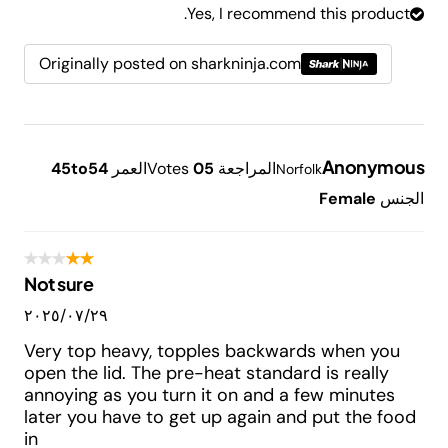
Yes, I recommend this product.
Originally posted on sharkninja.com
Anonymous
المراجعة
5
0
Votes
العمر
45to54
Norfolk
الجنس
Female
Not sure
٢٩‏/٠٧‏/٢٠٢٥
Very top heavy, topples backwards when you
open the lid. The pre-heat standard is really
annoying as you turn it on and a few minutes
later you have to get up again and put the food
in