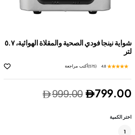
ip
شواية نينجا فودي الصحية والمقلاة الهوائية، ٥.٧
to
he
لتر
ng
of
أكتب مراجعة
(575)
4.8
he
es
ry
799.00
999.00