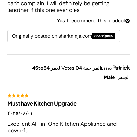
can't complain. I will definitely be getting
another if this one ever dies!
Yes, I recommend this product.
Originally posted on sharkninja.com
Patrick
المراجعة
4
0
Votes
العمر
45to54
Essex
الجنس
Male
Must have Kitchen Upgrade
٠١‏/٠٨‏/٢٠٢٥
Excellent All-in-One Kitchen Appliance and
powerful