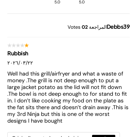
5.0
5.0
Debbs39
المراجعة
2
0
Votes
Rubbish
٢٢‏/٠٣‏/٢٠٢٦
Well had this grill/airfryer and what a waste of
money .The grill is not deep enough to put a
large jacket potato as the lid will not fit down
.The bowl is not deep enough to for stand to fit
in. I don’t like cooking my food on the plate as
the fat sits there and doesn’t drain away .This is
my 3rd Ninja but this is one of the worst
designs I have bought