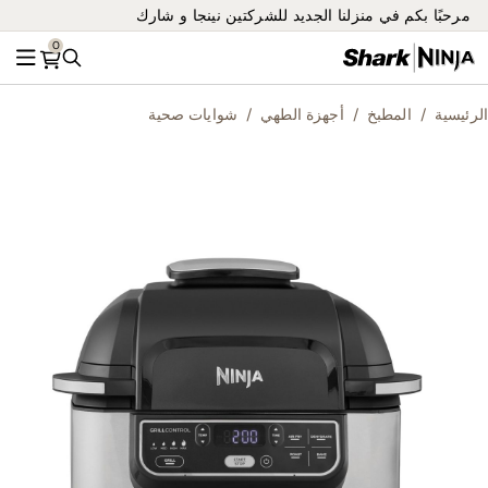
مرحبًا بكم في منزلنا الجديد للشركتين نينجا و شارك
0
بحث
القائ
الرئيسية
المطبخ
أجهزة الطهي
شوايات صحية
ip
to
he
nd
of
he
es
ry