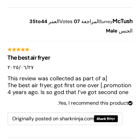
McTush
المراجعة
7
0
Votes
العمر
35to44
Surrey
الجنس
Male
The best air fryer
٢٧‏/٠٦‏/٢٠٢٥
[This review was collected as part of a
promotion.] The best air fryer, got first one over
4 years ago. Is so god that I’ve got second one
Yes, I recommend this product.
Originally posted on sharkninja.com