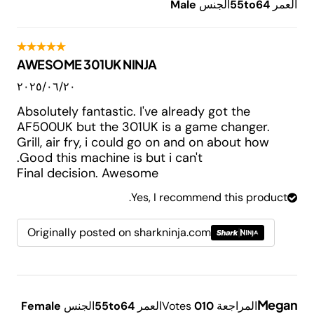
العمر
55to64
الجنس
Male
AWESOME 301UK NINJA
٢٠‏/٠٦‏/٢٠٢٥
Absolutely fantastic. I've already got the
AF500UK but the 301UK is a game changer.
Grill, air fry, i could go on and on about how
Good this machine is but i can't.
Final decision. Awesome
Yes, I recommend this product.
Originally posted on sharkninja.com
Megan
المراجعة
10
0
Votes
العمر
55to64
الجنس
Female