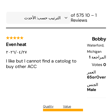
1 – 10 of 575
Reviews
Bobby
Even heat
Waterford,
Michigan
٢٧‏/٠٤‏/٢٠٢٦
المراجعة
1
I like but I cannot find a catolog to
Votes
0
buy other ACC
العمر
65orOver
الجنس
Male
Quality
Value