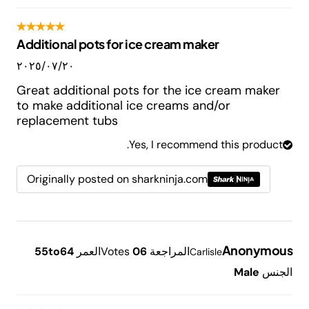
Additional pots for ice cream maker
٢٠‏/٠٧‏/٢٠٢٥
Great additional pots for the ice cream maker
to make additional ice creams and/or
replacement tubs
Yes, I recommend this product.
Originally posted on sharkninja.com
Anonymous
المراجعة
6
0
Votes
العمر
55to64
Carlisle
الجنس
Male