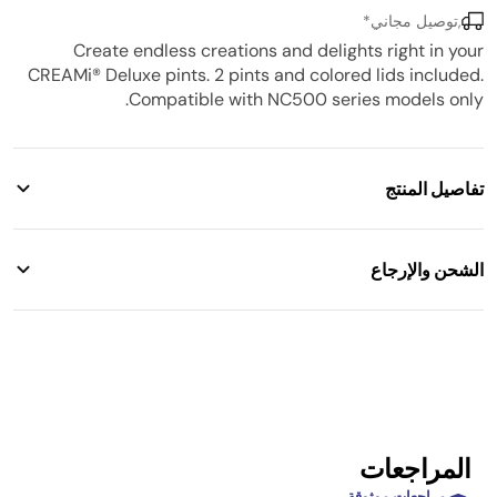
,توصيل مجاني*
Create endless creations and delights right in your
CREAMi® Deluxe pints. 2 pints and colored lids included.
Compatible with NC500 series models only.
تفاصيل المنتج
الشحن والإرجاع
الطراز:
XSKPNTLD2EUUK
شحن مجاني. إرجاع خلال 14 يومًا
السعة:
709 مل
الوزن:
٢٫٠ كجم
المراجعات
اللون:
وردي وأصفر
مراجعات موثوقة