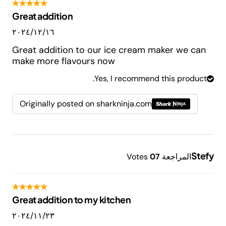
Great addition
١٦‏/١٢‏/٢٠٢٤
Great addition to our ice cream maker we can
make more flavours now
Yes, I recommend this product.
Originally posted on sharkninja.com
Stefy
المراجعة
7
0
Votes
Great addition to my kitchen
٢٣‏/١١‏/٢٠٢٤