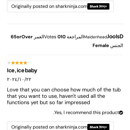
Originally posted on sharkninja.com
JoolsD
المراجعة
10
0
Votes
العمر
65orOver
Maidenhead
الجنس
Female
Ice, ice baby
٢٢‏/١٠‏/٢٠٢٤
Love that you can choose how much of the tub
that you want to use, haven't used all the
functions yet but so far impressed
Yes, I recommend this product.
Originally posted on sharkninja.com