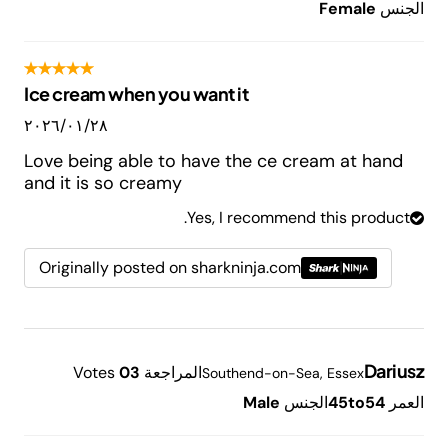
الجنس
Female
Ice cream when you want it
٢٨‏/٠١‏/٢٠٢٦
Love being able to have the ce cream at hand
and it is so creamy
Yes, I recommend this product.
Originally posted on sharkninja.com
Dariusz
المراجعة
3
0
Votes
Southend-on-Sea, Essex
العمر
45to54
الجنس
Male