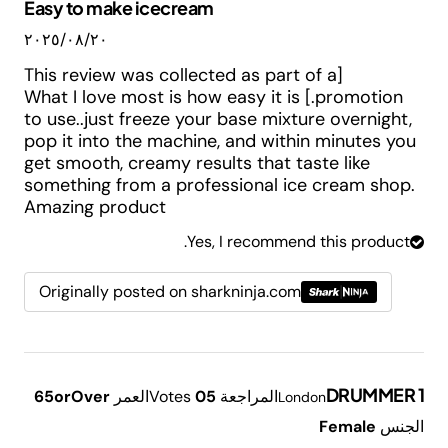
Easy to make icecream
٢٠‏/٠٨‏/٢٠٢٥
[This review was collected as part of a
promotion.] What I love most is how easy it is
to use..just freeze your base mixture overnight,
pop it into the machine, and within minutes you
get smooth, creamy results that taste like
something from a professional ice cream shop.
Amazing product
Yes, I recommend this product.
Originally posted on sharkninja.com
DRUMMER 1
المراجعة
5
0
Votes
العمر
65orOver
London
الجنس
Female