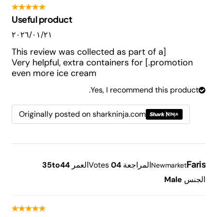
Useful product
٢١‏/٠١‏/٢٠٢٦
[This review was collected as part of a
promotion.] Very helpful, extra containers for
even more ice cream
Yes, I recommend this product.
Originally posted on sharkninja.com
Faris
المراجعة
4
0
Votes
العمر
35to44
Newmarket
الجنس
Male