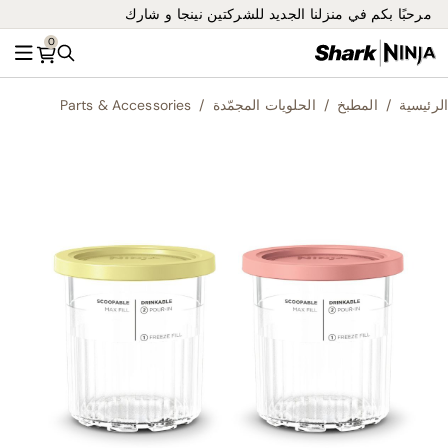
مرحبًا بكم في منزلنا الجديد للشركتين نينجا و شارك
0
بحث
القائ
الرئيسية
المطبخ
الحلويات المجمّدة
Parts & Accessories
ip
to
he
nd
of
he
es
ry