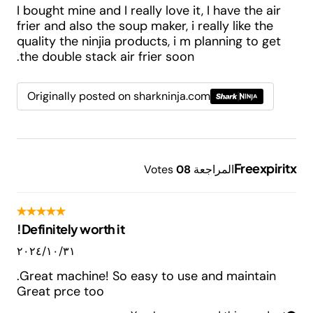
I bought mine and I really love it, I have the air
frier and also the soup maker, i really like the
quality the ninjia products, i m planning to get
the double stack air frier soon.
Originally posted on sharkninja.com
Freexpiritx
المراجعة
8
0
Votes
Definitely worth it!
٣١‏/١٠‏/٢٠٢٤
Great machine! So easy to use and maintain.
Great prce too