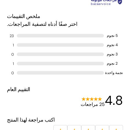
bazaarvoice
الباركود:
622356303804
ملخص التقييمات
اختر صفًا أدناه لتصفية المراجعات.
أبعاد المنتج (سم):
٢ سم طول × ٢ سم عرض × ٢ سم
ارتفاع
5 نجوم
23
4 نجوم
1
3 نجوم
0
2 نجوم
1
نجمة واحدة
0
التقييم العام
4.8
25 مراجعات
اكتب مراجعة لهذا المنتج