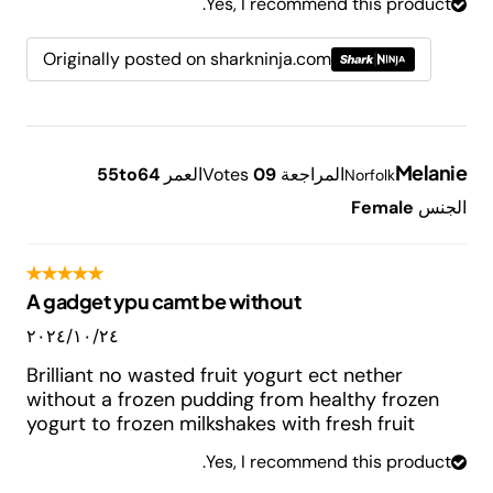
Yes, I recommend this product.
Originally posted on sharkninja.com
Melanie
المراجعة
9
0
Votes
العمر
55to64
Norfolk
الجنس
Female
A gadget ypu camt be without
٢٤‏/١٠‏/٢٠٢٤
Brilliant no wasted fruit yogurt ect nether
without a frozen pudding from healthy frozen
yogurt to frozen milkshakes with fresh fruit
Yes, I recommend this product.