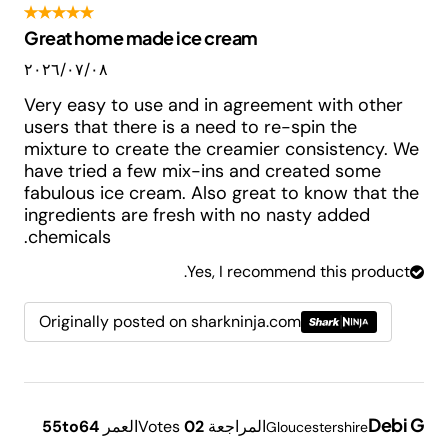
Great home made ice cream
٠٨‏/٠٧‏/٢٠٢٦
Very easy to use and in agreement with other
users that there is a need to re-spin the
mixture to create the creamier consistency. We
have tried a few mix-ins and created some
fabulous ice cream. Also great to know that the
ingredients are fresh with no nasty added
chemicals.
Yes, I recommend this product.
Originally posted on sharkninja.com
Debi G
المراجعة
2
0
Votes
العمر
55to64
Gloucestershire