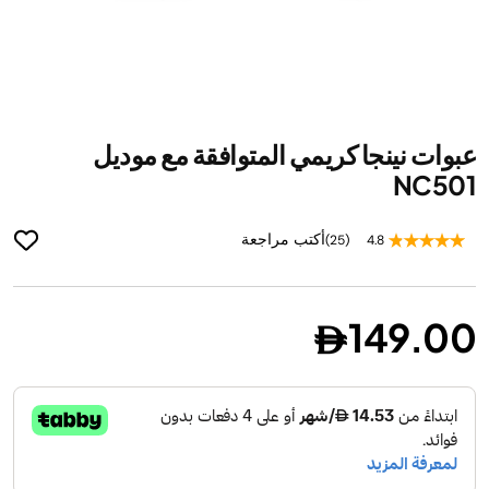
ip
عبوات نينجا كريمي المتوافقة مع موديل
to
he
NC501
ng
of
أكتب مراجعة
(25)
4.8
he
es
ry
149.00