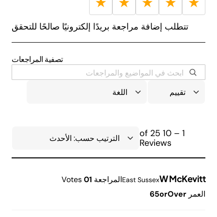
★
★
★
★
★
تتطلب إضافة مراجعة بريدًا إلكترونيًا صالحًا للتحقق
تصفية المراجعات
1 – 10 of 25
Reviews
W McKevitt
المراجعة
1
0
Votes
East Sussex
العمر
65orOver