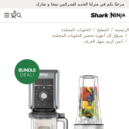
مرحبًا بكم في منزلنا الجديد للشركتين نينجا و شارك
0
بحث
القائ
الرئيسية
المطبخ
الحلويات المجمّدة
تسوّق كل أجهزة تحضير الحلويات المجمّدة
آيس كريم سهل الغرف
ip
to
he
nd
of
he
es
ry