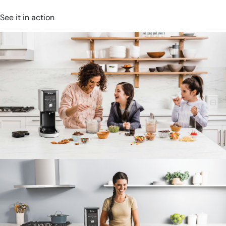
every time. &sub Power Nutri Cup ideal for silky smoothies,
shakes, dips & dressings – includes spout lid for on-the-go use.
See it in action
&sub Sleek, compact design fits any kitchen counter. | Includes:
Ninja Creami
&sub •Motor Base &sub •Outer Bowl Lid &sub
•Outer Bowl &sub •Paddle &sub •2 x Ice Cream Tub Lids &sub •3
x 709ml Ice Cream Tubs &sub •Recipe Guide &sub
Blender
&sub
•Motor Base &sub •700ml Power Nutri Cup &sub •400ml Power
Nutri Bowl &sub •Storage Lid
الطراز:
NC501MEPR13
الوزن:
NC501ME- 6.54 kg, CB102ME-
2.0
الضمان:
2 Years Limited
الباركود:
NJA-NC501MEPR13-0