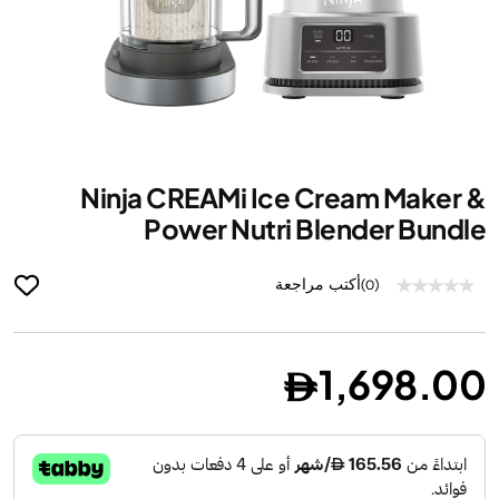
ip
Ninja CREAMi Ice Cream Maker &
to
he
Power Nutri Blender Bundle
ng
of
أكتب مراجعة
(0)
he
es
ry
1,698.00