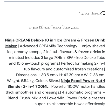
,توصيل مجاني*
يشمل ضماناً محدوداً لمدة (2) سنوات
Ninja CREAMi Deluxe 10 in 1 Ice Cream & Frozen Drink
Maker
| Advanced CREAMify Technology – enjoy shaved
ice, creamy scoops, 2 in 1 tub flavours & frozen drinks in
minutes| Includes 3 large 709ml BPA-free Deluxe Tubs
and 10 one-touch programs.| Perfect for making 2-in-1
tub flavours and customized frozen creations.|
Dimensions L: 30.5 cm x H: 42.39 cm x W: 21.38 cm.
Weight: 6.54 kg. Colour: Silver.|
Ninja Foodi Power Nutri
Blender 2-in-1 700ML
| Powerful 1100W motor handles
thick smoothies and dressings.| 4 automatic programs –
Blend, Crush, Mix, and PowerMix.| Power Paddle creates
super-thick smoothie bowls effortlessly.